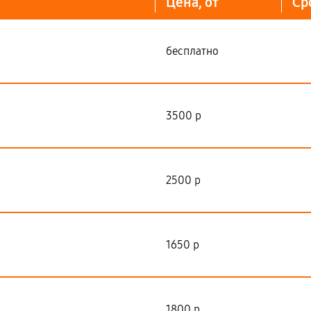
Цена, от
Ср
бесплатно
3500 р
2500 р
1650 р
1800 р