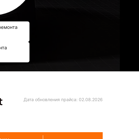
ремонта
нта
t
Дата обновления прайса:
02.08.2026