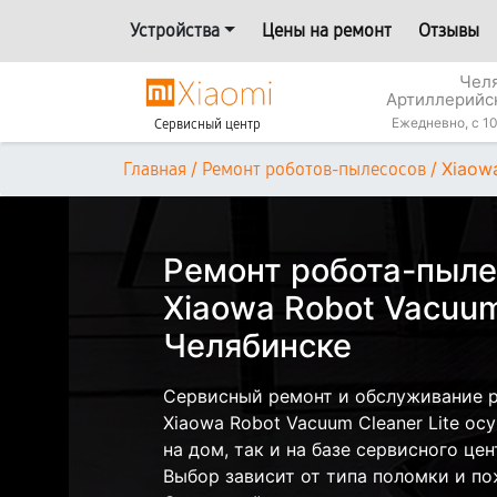
Устройства
Цены на ремонт
Отзывы
Челя
Артиллерийс
Ежедневно, с 10
Сервисный центр
/
/
Xiaow
Главная
Ремонт роботов-пылесосов
Ремонт робота-пыле
Xiaowa Robot Vacuum 
Челябинске
Сервисный ремонт и обслуживание р
Xiaowa Robot Vacuum Cleaner Lite о
на дом, так и на базе сервисного цен
Выбор зависит от типа поломки и по