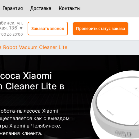
Гарантия
Доставка
Контакты
бинск, ул.
кая, 136
▼
Проверить статус заказа
Заказать звонок
:00 до 20:00
a Robot Vacuum Cleaner Lite
соса Xiaomi
Cleaner Lite в
обота-пылесоса Xiaomi
существляется как с выездом
тра Xiaomi в Челябинске.
желания клиента.